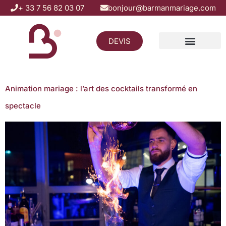
+ 33 7 56 82 03 07
bonjour@barmanmariage.com
DEVIS
Zones d’intervention
Catégorie :
Non classé
Animation mariage : l’art des cocktails transformé en
spectacle