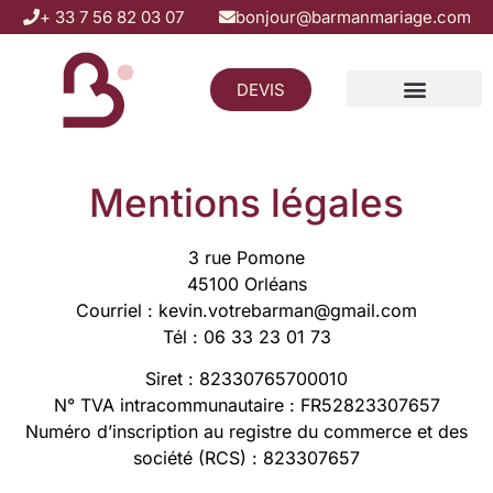
+ 33 7 56 82 03 07
bonjour@barmanmariage.com
DEVIS
Zones d’intervention
Mentions légales
Mentions légales
3 rue Pomone
45100 Orléans
Courriel : kevin.votrebarman@gmail.com
Tél : 06 33 23 01 73
Siret : 82330765700010
N° TVA intracommunautaire : FR52823307657
Numéro d’inscription au registre du commerce et des
société (RCS) : 823307657