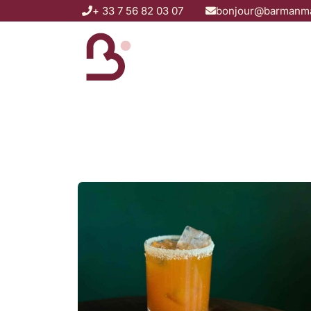
+ 33 7 56 82 03 07
bonjour@barmanma