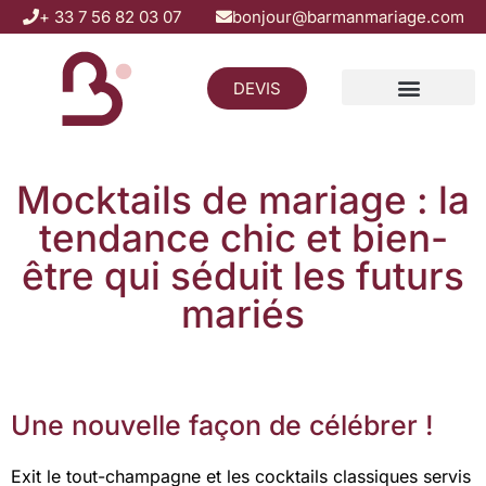
+ 33 7 56 82 03 07
bonjour@barmanmariage.com
DEVIS
Zones d’intervention
Mocktails de mariage : la tendance chic et bien-être qui séduit les futurs mariés
Mocktails de mariage : la
tendance chic et bien-
être qui séduit les futurs
mariés
Une nouvelle façon de célébrer !
Exit le tout-champagne et les cocktails classiques servis