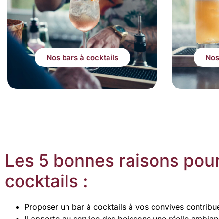
Nos bars à cocktails
Nos
Les 5 bonnes raisons pour
cocktails :
Proposer un bar à cocktails à vos convives contribue
Il apporte au service des boissons une réelle ambianc