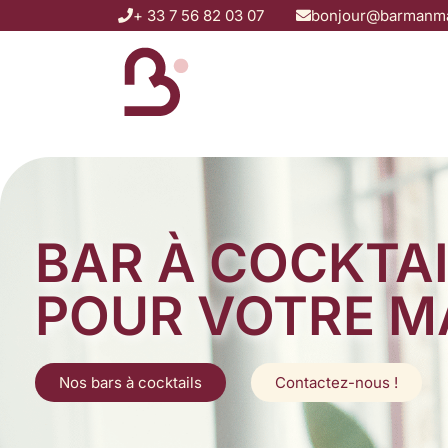
+ 33 7 56 82 03 07
bonjour@barmanma
Accueil
BAR À COCKTA
POUR VOTRE M
Nos bars à cocktails
Contactez-nous !